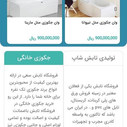
وان جکوزی مدل نیروانا
وان جکوزی مدل مارینا
و
900,000,000
ریال
900,000,000
ریال
0
جکوزی خانگی
تولیدی تابش شاپ
فروشگاه تابش سعی در ارائه
بهترین کیفیت از محبوبترین
فروشگاه تابش یکی از فعالان
انواع برند جکوزی تک نفره
معتبر در زمینه فروش ورق
برای خانه شما را دارد. از این رو
های پلی کربنات، کریستال،
خرید جکوزی خانگی در
تایل های pvc و… در ایران می
فروشگاه تابش باضمانت
باشد که تاکنون به واسطه
کیفیت و اصالت بوده و تمامی
کادری مجرب و تجهیزات
لوزام اصلی و جانبی جکوزی نیز