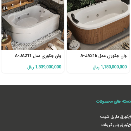
وان جکوزی مدل A-JA216
وان جکوزی مدل A-JA211
1,180,000,000
ریال
1,339,000,000
ریال
دسته های محصولات
ورق ماربل شیت
ورق پلی کربنات