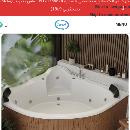
جهت دریافت مشاوره تخصصی با شماره 09121255824 تماس بگیرید. (ساعات
Skip to navigation
پاسخگویی 9تا18)
Skip to main content
MENU
0