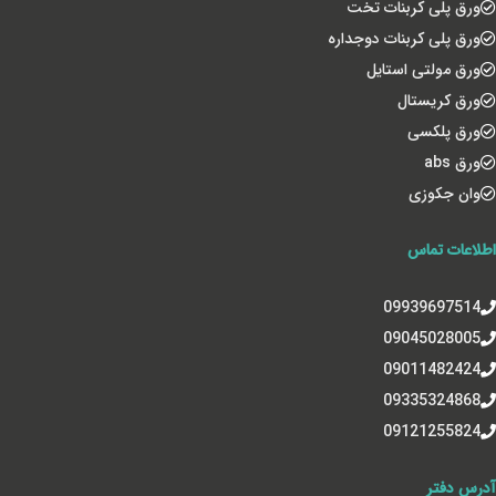
ورق پلی کربنات تخت
ورق پلی کربنات دوجداره
ورق مولتی استایل
ورق کریستال
ورق پلکسی
ورق abs
وان جکوزی
اطلاعات تماس
09939697514
09045028005
09011482424
09335324868
09121255824
آدرس دفتر