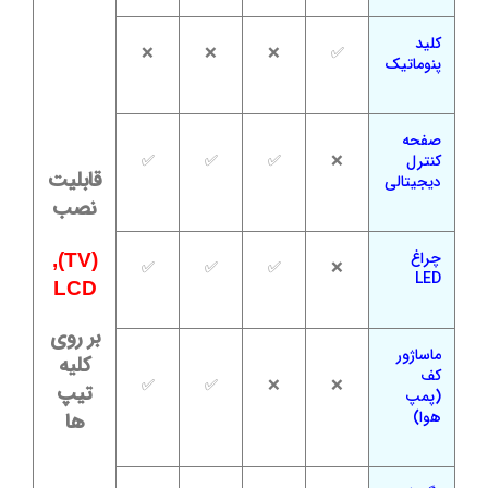
کلید
❌
❌
❌
✅
پنوماتیک
صفحه
کنترل
❌
✅
✅
✅
قابلیت
دیجیتالی
نصب
چراغ
(TV),
✅
✅
✅
❌
LED
LCD
بر روی
ماساژور
کلیه
کف
✅
✅
❌
❌
تیپ
(پمپ
هوا)
ها