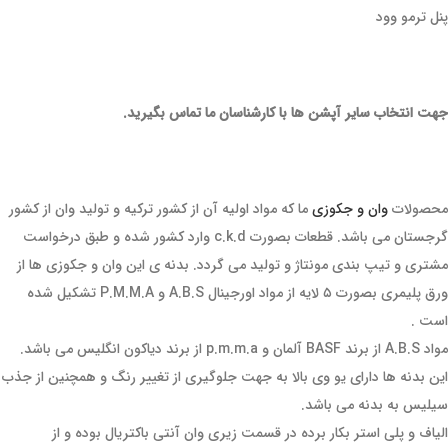
پنل ترمو وود
جهت انتخاب سایر آپشن ها با کارشناسان ما تماس بگیرید.
محصولات
وان و جکوزی
ما که مواد اولیه آن از کشور ترکیه و تولید وان از کشور
گرجستان می باشد. قطعات بصورت c.k.d وارد کشور شده و طبق درخواست
مشتری و تیپ بندی مونتاژ و تولید می گردد. بدنه ی این وان و جکوزی ها از
ورق پلیمری بصورت ۵ لایه از مواد اورجینال A.B.S و P.M.M.A تشکیل شده
است .
مواد A.B.S از برند BASF آلمان و p.m.m.a از برند دیاکون انگلیس می باشد.
این بدنه ها دارای یو وی بالا به جهت جلوگیری از تغییر رنگ و همچنین از جذب
سیلیس به بدنه می باشد.
الیاف و پلی استر بکار برده در قسمت زیری وان آنتی باکتریال بوده و از