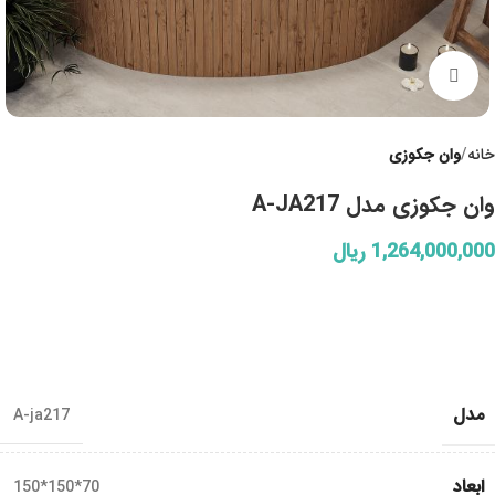
Click to enlarge
خانه
وان جکوزی
وان جکوزی مدل A-JA217
1,264,000,000
ریال
مدل
A-ja217
ابعاد
70*150*150