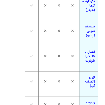
نگهدارنده
گرما
❌
❌
❌
✅
(هیتر)
سیستم
صوتی
❌
❌
❌
✅
(رادیو)
اتصال با
VHS یا
❌
❌
❌
✅
بلوتوث
ازون
(تصفیه
❌
❌
❌
✅
آب)
ریموت
✅
❌
❌
❌