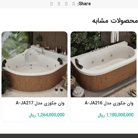
Share:
محصولات مشابه
وان جکوزی مدل A-JA216
وان جکوزی مدل A-JA217
1,180,000,000
ریال
1,264,000,000
ریال