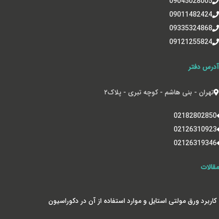
09045028005
09011482424
09335324868
09121255824
آدرس دفتر
تهران - بنی هاشم - کوچه تبری - پلاک‌۲
02182802850
02126310923
02126319346
مقالات
کاربرد ورق مولتی استایل و موارد استفاده از آن در دکوراسیون