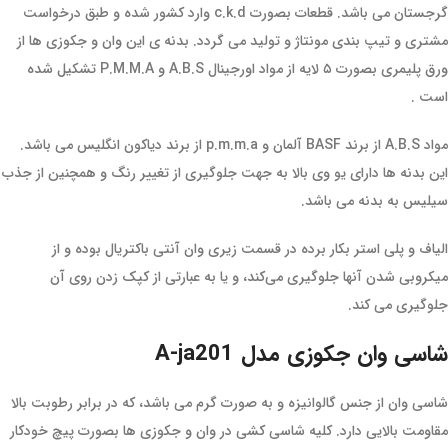
گرجستان می باشد. قطعات بصورت c.k.d وارد کشور شده و طبق درخواست
مشتری و تیپ بندی مونتاژ و تولید می گردد. بدنه ی این وان و جکوزی ها از
ورق پلیمری بصورت ۵ لایه از مواد اورجینال A.B.S و P.M.M.A تشکیل شده
است .
مواد A.B.S از برند BASF آلمان و p.m.m.a از برند دیاکون انگلیس می باشد.
این بدنه ها دارای یو وی بالا به جهت جلوگیری از تغییر رنگ و همچنین از جذب
سیلیس به بدنه می باشد.
الیاف و پلی استر بکار برده در قسمت زیری وان آنتی باکتریال بوده و از
میکروبی شدن آنها جلوگیری می‌کند، و یا به عبارتی از کپک زدن روی آن
جلوگیری می کند.
شاسی وان جکوزی مدل A-ja201
شاسی وان از جنس گالوانیزه و به صورت گرم می باشد، که در برابر رطوبت بالا
مقاومت بالایی دارد. کلیه شاسی کشی در وان و جکوزی ها بصورت پیچ خودکار