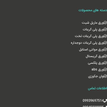
دسته های محصولات
ورق ماربل شیت
ورق پلی کربنات
ورق پلی کربنات تخت
ورق پلی کربنات دوجداره
ورق مولتی استایل
ورق کریستال
ورق پلکسی
ورق abs
وان جکوزی
اطلاعات تماس
09939697514