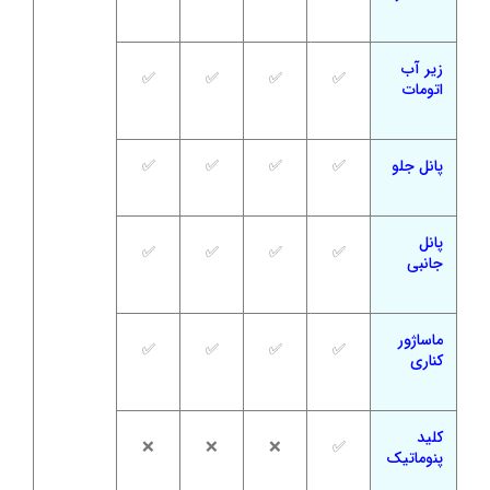
زیر آب
✅
✅
✅
✅
اتومات
پانل جلو
✅
✅
✅
✅
پانل
✅
✅
✅
✅
جانبی
ماساژور
✅
✅
✅
✅
کناری
کلید
❌
❌
❌
✅
پنوماتیک