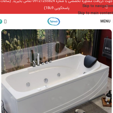
جهت دریافت مشاوره تخصصی با شماره 09121255824 تماس بگیرید. (ساعات
Skip to navigation
پاسخگویی 9تا18)
Skip to main content
MENU
0