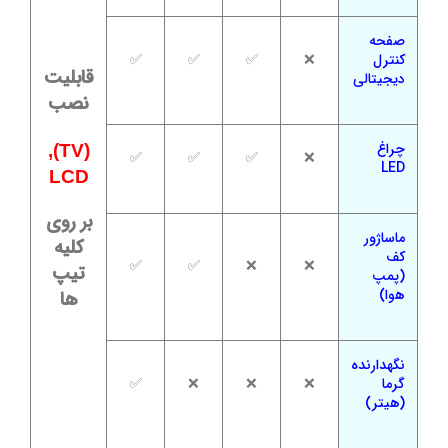
صفحه
کنترل
❌
✅
✅
✅
قابلیت
دیجیتالی
نصب
چراغ
(TV),
✅
✅
✅
❌
LED
LCD
بر روی
ماساژور
کلیه
کف
✅
✅
❌
❌
تیپ
(پمپ
هوا)
ها
نگهدارنده
گرما
❌
❌
❌
✅
(هیتر)