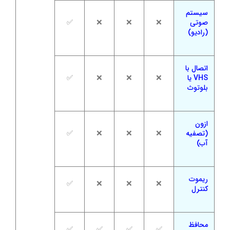
سیستم
صوتی
❌
❌
❌
✅
(رادیو)
اتصال با
VHS یا
❌
❌
❌
✅
بلوتوث
ازون
(تصفیه
❌
❌
❌
✅
آب)
ریموت
✅
❌
❌
❌
کنترل
محافظ
✅
✅
✅
✅