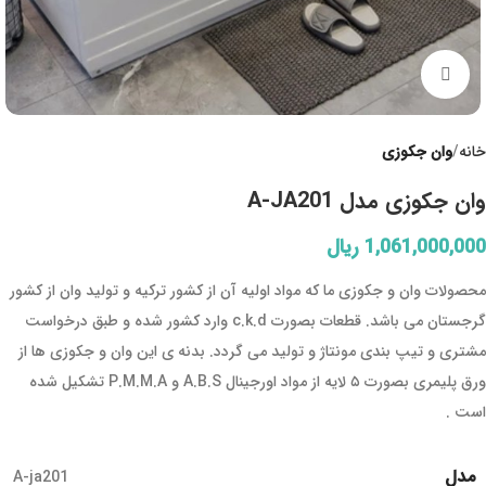
Click to enlarge
خانه
وان جکوزی
وان جکوزی مدل A-JA201
1,061,000,000
ریال
محصولات وان و جکوزی ما که مواد اولیه آن از کشور ترکیه و تولید وان از کشور
گرجستان می باشد. قطعات بصورت c.k.d وارد کشور شده و طبق درخواست
مشتری و تیپ بندی مونتاژ و تولید می گردد. بدنه ی این وان و جکوزی ها از
ورق پلیمری بصورت ۵ لایه از مواد اورجینال A.B.S و P.M.M.A تشکیل شده
است .
مدل
A-ja201