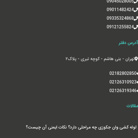
09045028005
09011482424
09335324868
09121255824
آدرس دفتر
تهران - بنی هاشم - کوچه تبری - پلاک‌۲
02182802850
02126310923
02126319346
مقالات
لوله کشی وان جکوزی چه مراحلی دارد؟ نکات ایمنی آن چیست؟