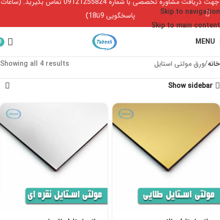
جهت دریافت مشاوره تخصصی با شماره 09121255824 تماس بگیرید. (ساعات
Skip to navigation
پاسخگویی 9تا18)
Skip to main content
MENU
0
خانه
ورق مولتی استایل
Showing all 4 results
Show sidebar