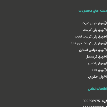
دسته های محصولات
ورق ماربل شیت
ورق پلی کربنات
ورق پلی کربنات تخت
ورق پلی کربنات دوجداره
ورق مولتی استایل
ورق کریستال
ورق پلکسی
ورق abs
وان جکوزی
اطلاعات تماس
09939697514