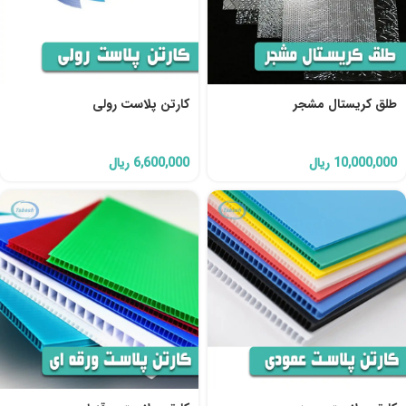
طلق کریستال مشجر
کارتن پلاست رولی
10,000,000
ریال
6,600,000
ریال