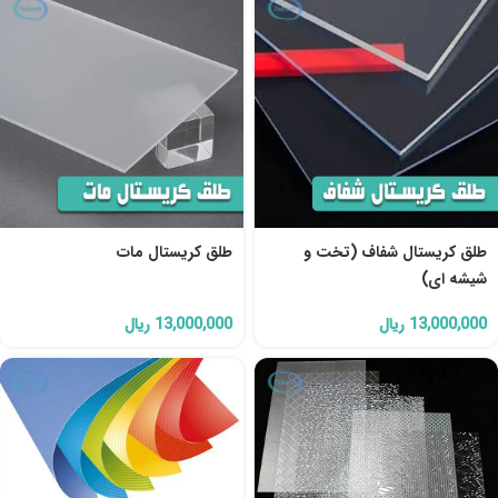
طلق کریستال شفاف (تخت و
طلق کریستال مات
شیشه ای)
13,000,000
ریال
13,000,000
ریال