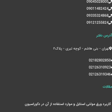
09045028005
09011482424
09335324868
09121255824
آدرس دفتر
تهران - بنی هاشم - کوچه تبری - پلاک‌۲
02182802850
02126310923
02126319346
مقالات
کاربرد ورق مولتی استایل و موارد استفاده از آن در دکوراسیون