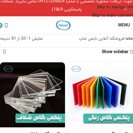
جهت دریافت مشاوره تخصصی با شماره 09121255824 تماس بگیرید. (ساعات
Skip to navigation
پاسخگویی 9تا18)
Skip to main content
MENU
0
خانه
فروشگاه آنلاین تابش شاپ
نمایش 1–20 از 81 نتیجه
Show sidebar