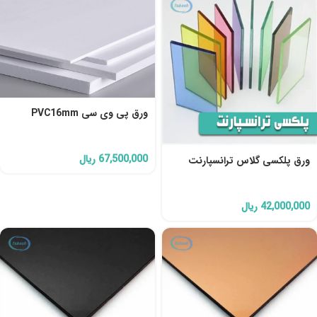
ورق پی وی سی PVC16mm
67,500,000
ریال
ورق پلکسی گلاس ترانسپارنت
42,000,000
ریال