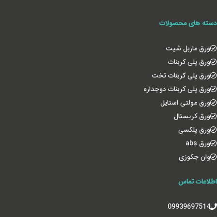
دسته های محصولات
ورق ماربل شیت
ورق پلی کربنات
ورق پلی کربنات تخت
ورق پلی کربنات دوجداره
ورق مولتی استایل
ورق کریستال
ورق پلکسی
ورق abs
وان جکوزی
اطلاعات تماس
09939697514