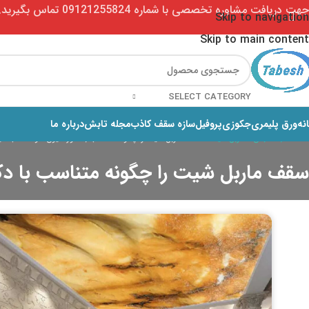
جهت دریافت مشاوره تخصصی با شماره 09121255824 تماس بگیرید. (ساعات پاسخگویی 9تا18)
Skip to navigation
Skip to main content
SELECT CATEGORY
نه
ورق پلیمری
جکوزی
پروفیل
سازه سقف کاذب
مجله تابش
درباره ما
خانه
مجله تابش
ماربل شیت
سقف ماربل شیت را چگونه متناسب با دکوراسیون خود، نصب کنی
سقف ماربل شیت را چگونه متناسب با دک