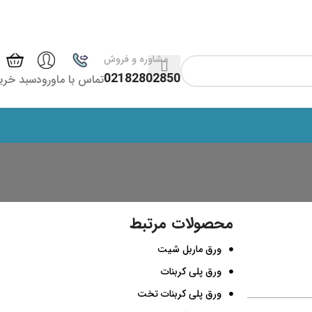
مشاوره و فروش
02182802850
تماس با ما
ورود
سبد خری
محصولات مرتبط
ورق ماربل شیت
ورق پلی کربنات
ورق پلی کربنات تخت