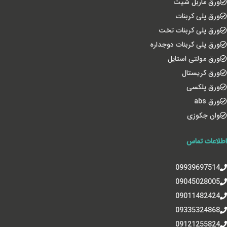
ورق ماربل شیت
ورق پلی کربنات
ورق پلی کربنات تخت
ورق پلی کربنات دوجداره
ورق مولتی استایل
ورق کریستال
ورق پلکسی
ورق abs
وان جکوزی
اطلاعات تماس
09939697514
09045028005
09011482424
09335324868
09121255824