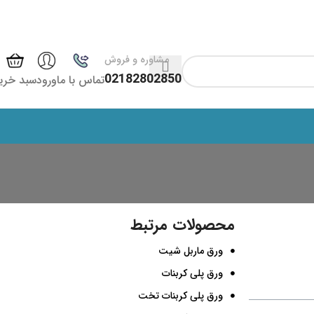
مشاوره و فروش
02182802850
تماس با ما
ورود
سبد خری
محصولات مرتبط
ورق ماربل شیت
ورق پلی کربنات
ورق پلی کربنات تخت