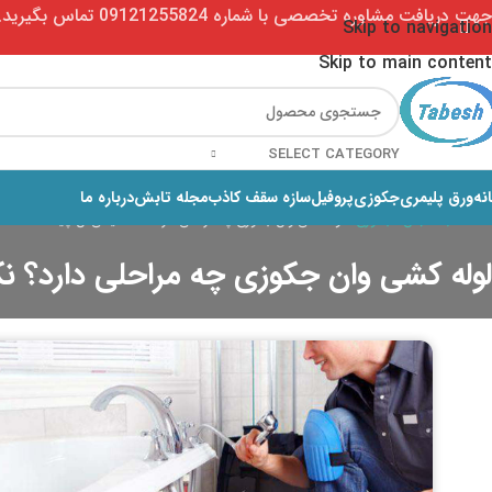
جهت دریافت مشاوره تخصصی با شماره 09121255824 تماس بگیرید. (ساعات پاسخگویی 9تا18)
Skip to navigation
Skip to main content
SELECT CATEGORY
نه
ورق پلیمری
جکوزی
پروفیل
سازه سقف کاذب
مجله تابش
درباره ما
خانه
مجله تابش
جکوزی
لوله کشی وان جکوزی چه مراحلی دارد؟ نکات ایمنی آن چیست؟
لوله کشی وان جکوزی چه مراحلی دارد؟ 