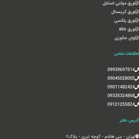
ورق مولتی استایل
ورق کریستال
ورق پلکسی
ورق abs
وان جکوزی
اطلاعات تماس
09939697514
09045028005
09011482424
09335324868
09121255824
آدرس دفتر
تهران - بنی هاشم - کوچه تبری - پلاک‌۲