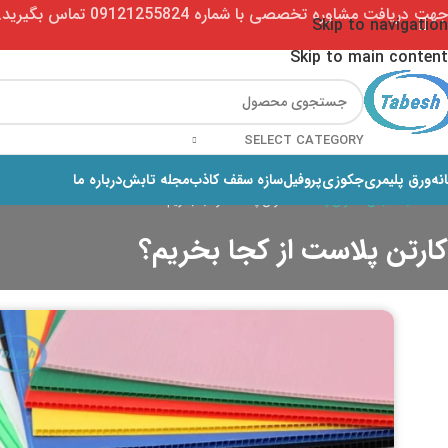
جهت دریافت مشاوره تخصصی با شماره 09121255824 تماس بگیرید. (ساعات پاسخگویی 9تا18)
Skip to navigation
Skip to main content
SELECT CATEGORY
نه
ورق پلیمری
جکوزی
پروفیل
سازه سقف کاذب
مجله تابش
درباره ما
خانه
مجله تابش
کارتن پلاست
کارتن پلاست از کجا بخریم؟
کارتن پلاست از کجا بخریم؟