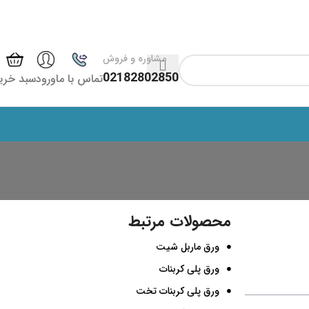
مشاوره و فروش
02182802850
تماس با ما
ورود
سبد خری
محصولات مرتبط
ورق ماربل شیت
ورق پلی کربنات
ورق پلی کربنات تخت