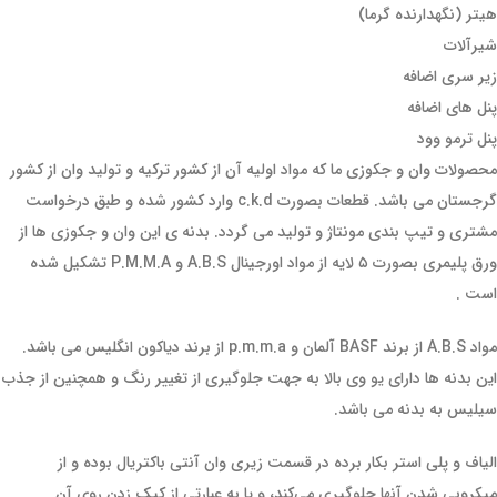
هیتر (نگهدارنده گرما)
شیرآلات
زیر سری اضافه
پنل های اضافه
پنل ترمو وود
محصولات وان و جکوزی ما که مواد اولیه آن از کشور ترکیه و تولید وان از کشور
گرجستان می باشد. قطعات بصورت c.k.d وارد کشور شده و طبق درخواست
مشتری و تیپ بندی مونتاژ و تولید می گردد. بدنه ی این وان و جکوزی ها از
ورق پلیمری بصورت ۵ لایه از مواد اورجینال A.B.S و P.M.M.A تشکیل شده
است .
مواد A.B.S از برند BASF آلمان و p.m.m.a از برند دیاکون انگلیس می باشد.
این بدنه ها دارای یو وی بالا به جهت جلوگیری از تغییر رنگ و همچنین از جذب
سیلیس به بدنه می باشد.
الیاف و پلی استر بکار برده در قسمت زیری وان آنتی باکتریال بوده و از
میکروبی شدن آنها جلوگیری می‌کند، و یا به عبارتی از کپک زدن روی آن