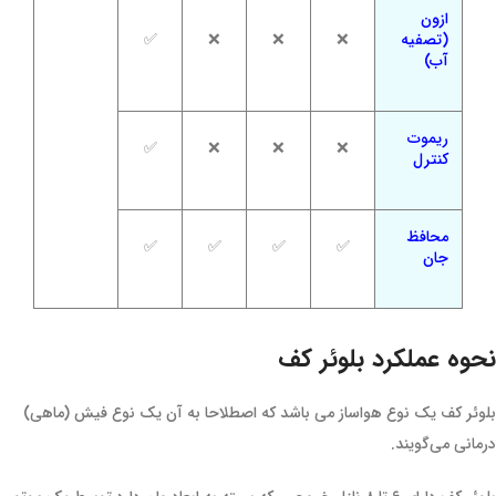
ازون
(تصفیه
❌
❌
❌
✅
آب)
ریموت
✅
❌
❌
❌
کنترل
محافظ
✅
✅
✅
✅
جان
نحوه عملکرد بلوئر کف
بلوئر کف یک نوع هواساز می باشد که اصطلاحا به آن یک نوع فیش (ماهی)
درمانی می‌گویند.