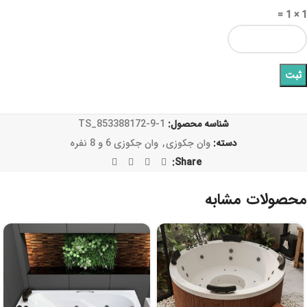
1 × 1 =
شناسه محصول:
TS_853388172-9-1
دسته:
وان جکوزی
,
وان جکوزی 6 و 8 نفره
Share:
محصولات مشابه