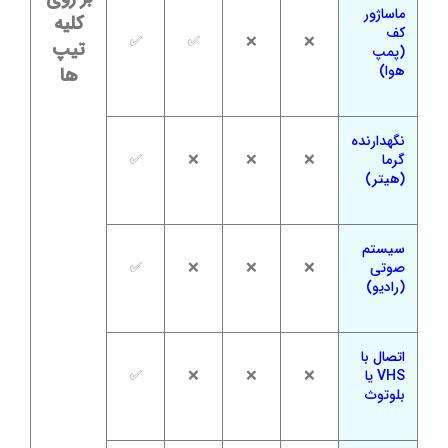
ماساژور
کلیه
کف
✅
✅
❌
❌
تیپ
(پمپ
هوا)
ها
نگهدارنده
گرما
❌
❌
❌
✅
(هیتر)
سیستم
صوتی
❌
❌
❌
✅
(رادیو)
اتصال با
VHS یا
❌
❌
❌
✅
بلوتوث