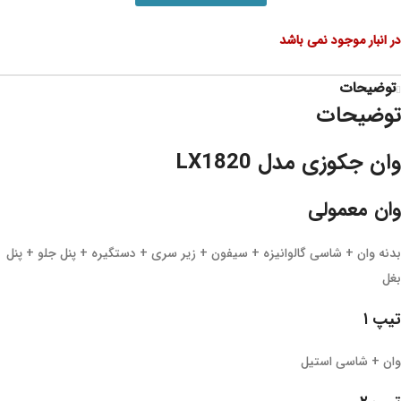
در انبار موجود نمی باشد
توضیحات
توضیحات
وان جکوزی مدل LX1820
وان معمولی
بدنه وان + شاسی گالوانیزه + سیفون + زیر سری + دستگیره + پنل جلو + پنل
بغل
تیپ ۱
وان + شاسی استیل