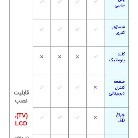
✅
✅
✅
✅
جانبی
ماساژور
✅
✅
✅
✅
کناری
کلید
❌
❌
❌
✅
پنوماتیک
صفحه
کنترل
❌
✅
✅
✅
قابلیت
دیجیتالی
نصب
چراغ
(TV),
✅
✅
✅
❌
LED
LCD
بر روی