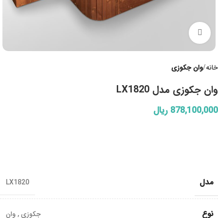
Click to enlarge
خانه
وان جکوزی
وان جکوزی مدل LX1820
878,100,000
ریال
مدل
LX1820
نوع
جکوزی
,
وان