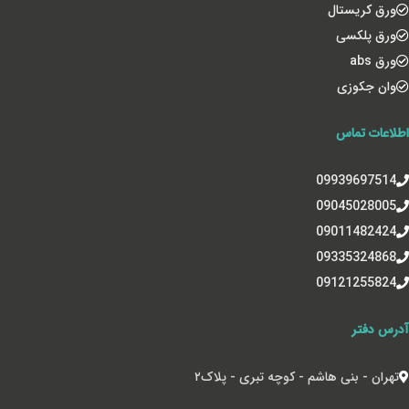
ورق کریستال
ورق پلکسی
ورق abs
وان جکوزی
اطلاعات تماس
09939697514
09045028005
09011482424
09335324868
09121255824
آدرس دفتر
تهران - بنی هاشم - کوچه تبری - پلاک‌۲