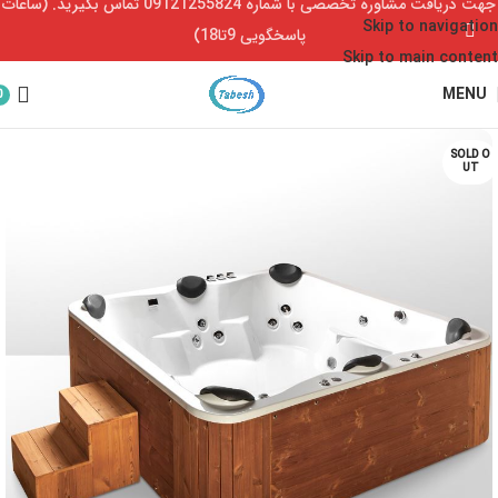
جهت دریافت مشاوره تخصصی با شماره 09121255824 تماس بگیرید. (ساعات
Skip to navigation
پاسخگویی 9تا18)
Skip to main content
MENU
0
SOLD O
UT