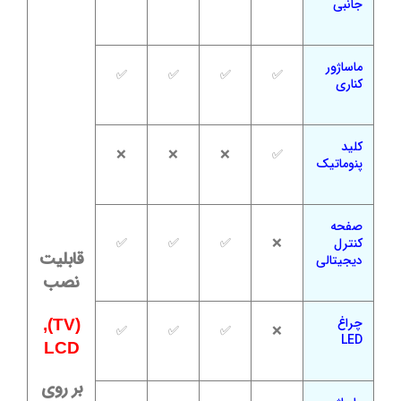
جانبی
ماساژور
✅
✅
✅
✅
کناری
کلید
❌
❌
❌
✅
پنوماتیک
صفحه
کنترل
❌
✅
✅
✅
قابلیت
دیجیتالی
نصب
چراغ
(TV),
✅
✅
✅
❌
LED
LCD
بر روی