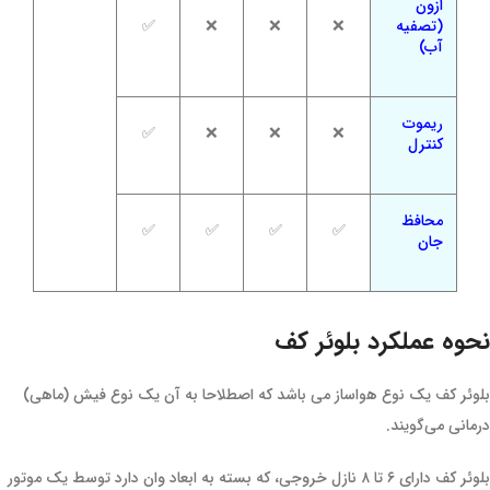
ازون
(تصفیه
❌
❌
❌
✅
آب)
ریموت
✅
❌
❌
❌
کنترل
محافظ
✅
✅
✅
✅
جان
نحوه عملکرد بلوئر کف
بلوئر کف یک نوع هواساز می باشد که اصطلاحا به آن یک نوع فیش (ماهی)
درمانی می‌گویند.
بلوئر کف دارای ۶ تا ۸ نازل خروجی، که بسته به ابعاد وان دارد توسط یک موتور