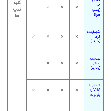
ماساژور
کلیه
کف
✅
✅
❌
❌
تیپ
(پمپ
هوا)
ها
نگهدارنده
گرما
❌
❌
❌
✅
(هیتر)
سیستم
صوتی
❌
❌
❌
✅
(رادیو)
اتصال با
VHS یا
❌
❌
❌
✅
بلوتوث