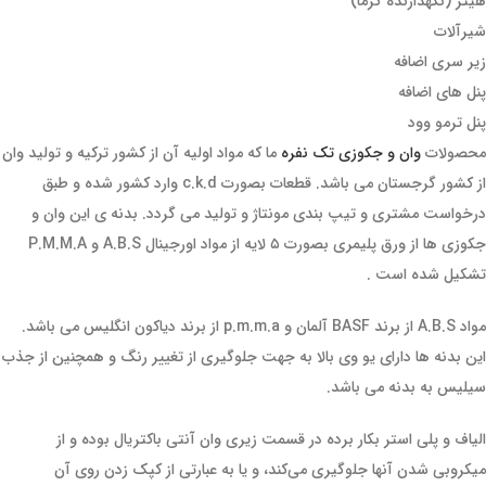
هیتر (نگهدارنده گرما)
شیرآلات
زیر سری اضافه
پنل های اضافه
پنل ترمو وود
محصولات
وان و جکوزی تک نفره
ما که مواد اولیه آن از کشور ترکیه و تولید وان
از کشور گرجستان می باشد. قطعات بصورت c.k.d وارد کشور شده و طبق
درخواست مشتری و تیپ بندی مونتاژ و تولید می گردد. بدنه ی این وان و
جکوزی ها از ورق پلیمری بصورت ۵ لایه از مواد اورجینال A.B.S و P.M.M.A
تشکیل شده است .
مواد A.B.S از برند BASF آلمان و p.m.m.a از برند دیاکون انگلیس می باشد.
این بدنه ها دارای یو وی بالا به جهت جلوگیری از تغییر رنگ و همچنین از جذب
سیلیس به بدنه می باشد.
الیاف و پلی استر بکار برده در قسمت زیری وان آنتی باکتریال بوده و از
میکروبی شدن آنها جلوگیری می‌کند، و یا به عبارتی از کپک زدن روی آن