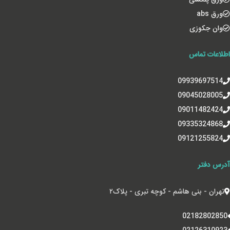
ورق abs
وان جکوزی
اطلاعات تماس
09939697514
09045028005
09011482424
09335324868
09121255824
آدرس دفتر
تهران - بنی هاشم - کوچه تبری - پلاک‌۲
02182802850