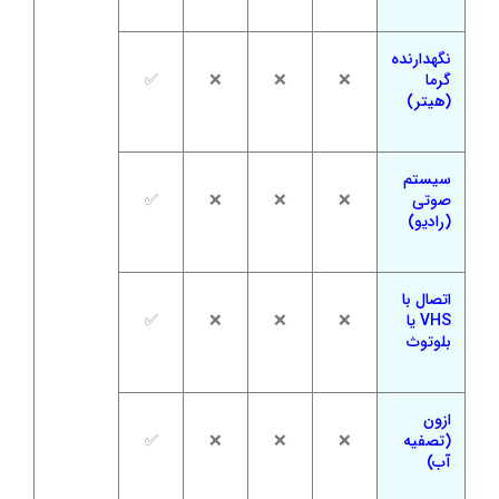
نگهدارنده
گرما
❌
❌
❌
✅
(هیتر)
سیستم
صوتی
❌
❌
❌
✅
(رادیو)
اتصال با
VHS یا
❌
❌
❌
✅
بلوتوث
ازون
(تصفیه
❌
❌
❌
✅
آب)