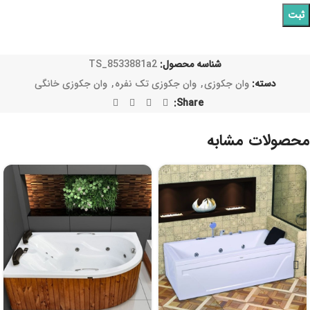
شناسه محصول:
TS_8533881a2
دسته:
وان جکوزی
,
وان جکوزی تک نفره
,
وان جکوزی خانگی
Share:
محصولات مشابه