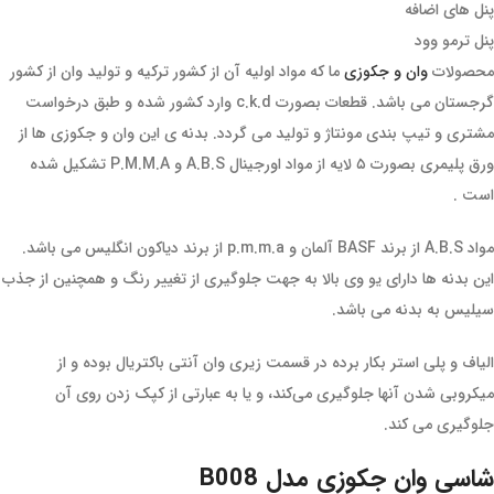
پنل های اضافه
پنل ترمو وود
محصولات
وان و جکوزی
ما که مواد اولیه آن از کشور ترکیه و تولید وان از کشور
گرجستان می باشد. قطعات بصورت c.k.d وارد کشور شده و طبق درخواست
مشتری و تیپ بندی مونتاژ و تولید می گردد. بدنه ی این وان و جکوزی ها از
ورق پلیمری بصورت ۵ لایه از مواد اورجینال A.B.S و P.M.M.A تشکیل شده
است .
مواد A.B.S از برند BASF آلمان و p.m.m.a از برند دیاکون انگلیس می باشد.
این بدنه ها دارای یو وی بالا به جهت جلوگیری از تغییر رنگ و همچنین از جذب
سیلیس به بدنه می باشد.
الیاف و پلی استر بکار برده در قسمت زیری وان آنتی باکتریال بوده و از
میکروبی شدن آنها جلوگیری می‌کند، و یا به عبارتی از کپک زدن روی آن
جلوگیری می کند.
شاسی وان جکوزی مدل B008