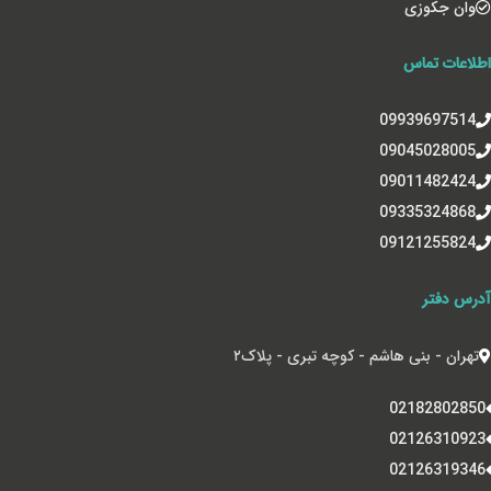
وان جکوزی
اطلاعات تماس
09939697514
09045028005
09011482424
09335324868
09121255824
آدرس دفتر
تهران - بنی هاشم - کوچه تبری - پلاک‌۲
02182802850
02126310923
02126319346