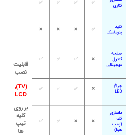
✅
✅
✅
✅
کناری
کلید
❌
❌
❌
✅
پنوماتیک
صفحه
کنترل
❌
✅
✅
✅
قابلیت
دیجیتالی
نصب
چراغ
(TV),
✅
✅
✅
❌
LED
LCD
بر روی
ماساژور
کلیه
کف
✅
✅
❌
❌
تیپ
(پمپ
هوا)
ها