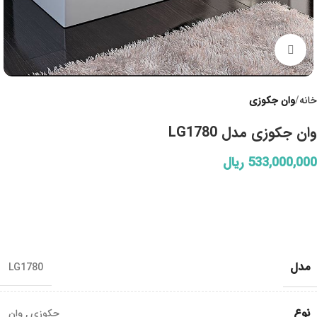
Click to enlarge
خانه
وان جکوزی
وان جکوزی مدل LG1780
533,000,000
ریال
مدل
LG1780
نوع
جکوزی
,
وان