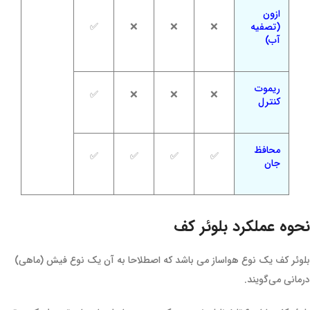
ازون
(تصفیه
❌
❌
❌
✅
آب)
ریموت
✅
❌
❌
❌
کنترل
محافظ
✅
✅
✅
✅
جان
نحوه عملکرد بلوئر کف
بلوئر کف یک نوع هواساز می باشد که اصطلاحا به آن یک نوع فیش (ماهی)
درمانی می‌گویند.