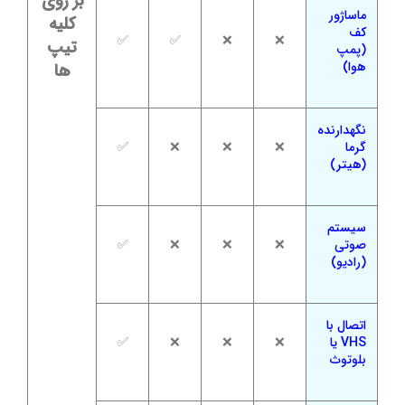
بر روی
ماساژور
کلیه
کف
✅
✅
❌
❌
تیپ
(پمپ
هوا)
ها
نگهدارنده
گرما
❌
❌
❌
✅
(هیتر)
سیستم
صوتی
❌
❌
❌
✅
(رادیو)
اتصال با
VHS یا
❌
❌
❌
✅
بلوتوث