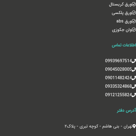
ورق کریستال
ورق پلکسی
ورق abs
وان جکوزی
اطلاعات تماس
09939697514
09045028005
09011482424
09335324868
09121255824
آدرس دفتر
تهران - بنی هاشم - کوچه تبری - پلاک‌۲