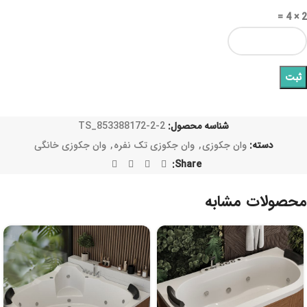
2 × 4 =
شناسه محصول:
TS_853388172-2-2
دسته:
وان جکوزی
,
وان جکوزی تک نفره
,
وان جکوزی خانگی
Share:
محصولات مشابه