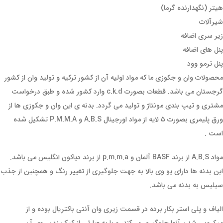
هیتر (نگهدارنده گرما)
شیرآلات
زیر سری اضافه
پنل های اضافه
پنل ترمو وود
محصولات وان و جکوزی ما که مواد اولیه آن از کشور ترکیه و تولید وان از کشور
گرجستان می باشد. قطعات بصورت c.k.d وارد کشور شده و طبق درخواست
مشتری و تیپ بندی مونتاژ و تولید می گردد. بدنه ی این وان و جکوزی ها از
ورق پلیمری بصورت ۵ لایه از مواد اورجینال A.B.S و P.M.M.A تشکیل شده
است .
مواد A.B.S از برند BASF آلمان و p.m.m.a از برند دیاکون انگلیس می باشد.
این بدنه ها دارای یو وی بالا به جهت جلوگیری از تغییر رنگ و همچنین از جذب
سیلیس به بدنه می باشد.
الیاف و پلی استر بکار برده در قسمت زیری وان آنتی باکتریال بوده و از