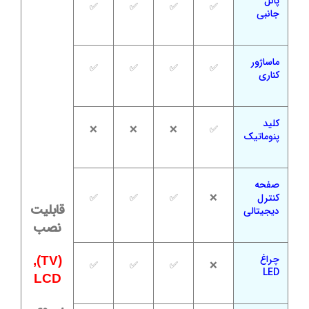
پانل
✅
✅
✅
✅
جانبی
ماساژور
✅
✅
✅
✅
کناری
کلید
❌
❌
❌
✅
پنوماتیک
صفحه
کنترل
❌
✅
✅
✅
قابلیت
دیجیتالی
نصب
چراغ
(TV),
✅
✅
✅
❌
LED
LCD