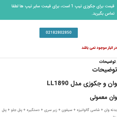
قیمت برای جکوزی تیپ 1 است، برای قیمت سایر تیپ ها لطفا
تماس بگیرید.
02182802850
در انبار موجود نمی باشد
توضیحات
توضیحات
وان و جکوزی مدل LL1890
وان معمولی
بدنه وان + شاسی گالوانیزه + سیفون + زیر سری + دستگیره + پنل جلو + پنل