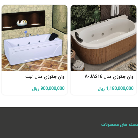
وان جکوزی مدل A-JA216
وان جکوزی مدل الیت
1,180,000,000
ریال
900,000,000
ریال
دسته های محصولات