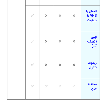
اتصال با
VHS یا
❌
❌
❌
✅
بلوتوث
ازون
(تصفیه
❌
❌
❌
✅
آب)
ریموت
✅
❌
❌
❌
کنترل
محافظ
✅
✅
✅
✅
جان