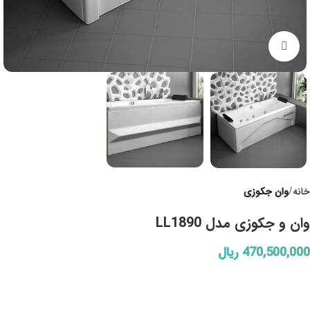
Click to enlarge
خانه
وان جکوزی
وان و جکوزی مدل LL1890
470,500,000
ریال