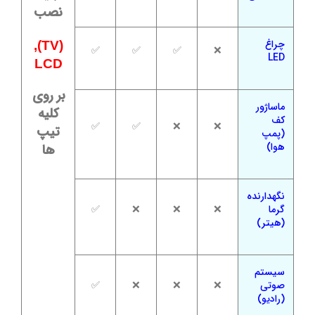
نصب
چراغ
(TV),
✅
✅
✅
❌
LED
LCD
بر روی
ماساژور
کلیه
کف
✅
✅
❌
❌
تیپ
(پمپ
هوا)
ها
نگهدارنده
گرما
❌
❌
❌
✅
(هیتر)
سیستم
صوتی
❌
❌
❌
✅
(رادیو)