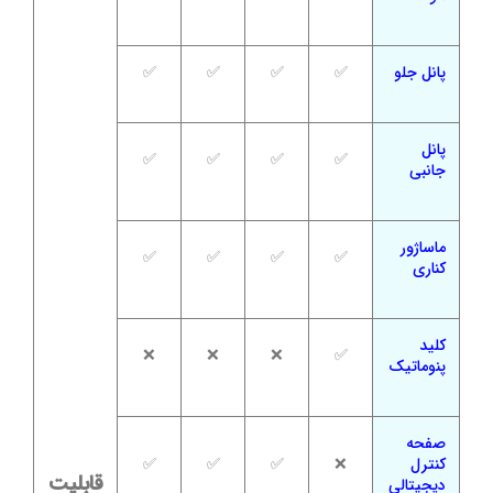
پانل جلو
✅
✅
✅
✅
پانل
✅
✅
✅
✅
جانبی
ماساژور
✅
✅
✅
✅
کناری
کلید
❌
❌
❌
✅
پنوماتیک
صفحه
کنترل
❌
✅
✅
✅
قابلیت
دیجیتالی