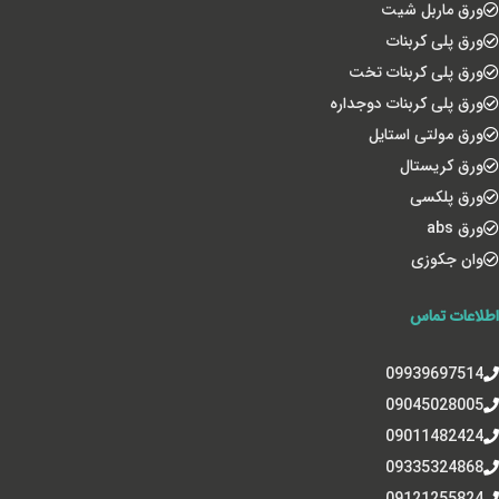
ورق ماربل شیت
ورق پلی کربنات
ورق پلی کربنات تخت
ورق پلی کربنات دوجداره
ورق مولتی استایل
ورق کریستال
ورق پلکسی
ورق abs
وان جکوزی
اطلاعات تماس
09939697514
09045028005
09011482424
09335324868
09121255824