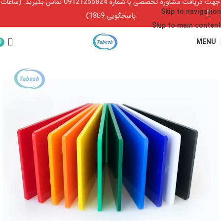
جهت دریافت مشاوره تخصصی با شماره 09121255824 تماس بگیرید. (ساعات
Skip to navigation
پاسخگویی 9تا18)
Skip to main content
MENU
0