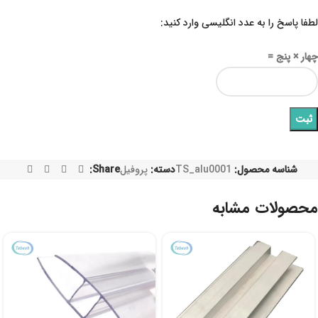
لطفا پاسخ را به عدد انگلیسی وارد کنید:
چهار × پنج =
شناسه محصول:
TS_alu0001
دسته:
پروفیل
Share:
محصولات مشابه