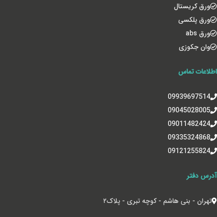
ورق کریستال
ورق پلکسی
ورق abs
وان جکوزی
اطلاعات تماس
09939697514
09045028005
09011482424
09335324868
09121255824
آدرس دفتر
تهران - بنی هاشم - کوچه تبری - پلاک‌۲