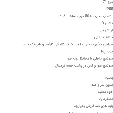
نوع 71
IP55
مناسب محیط تا 50 درجه سانتی گراد
کلاس B
لرزش کم
حفاظ حرارتی
طراحی نوآورانه جهت ایجاد خنک کنندگی کارآمد و بلبرینگ جلو.
بدنه زیبا
سوئیچ داخلی با محافظ لوله هوا
سوئیچ هوا و کابل در پشت جعبه ترمینال
پمپ:
بدون سر و صدا
خود تخلیه
عملکرد بالا
پایه های ضد لرزش یکپارچه