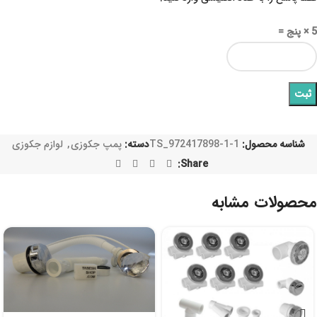
5 × پنج =
شناسه محصول:
TS_972417898-1-1
دسته:
پمپ جکوزی
,
لوازم جکوزی
Share:
محصولات مشابه