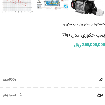
خانه
لوازم جکوزی
پمپ جکوزی
پمپ جکوزی مدل 2hp
250,000,000
ریال
کد
wpp900e
نوع
1.2 اسب بخار