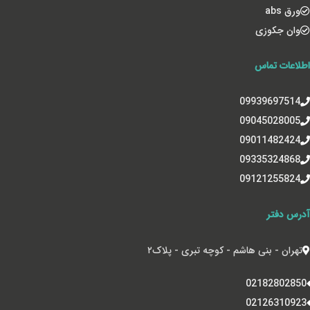
ورق abs
وان جکوزی
اطلاعات تماس
09939697514
09045028005
09011482424
09335324868
09121255824
آدرس دفتر
تهران - بنی هاشم - کوچه تبری - پلاک‌۲
02182802850
02126310923