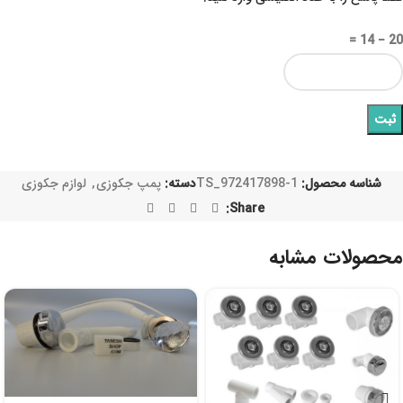
20 − 14 =
شناسه محصول:
TS_972417898-1
دسته:
پمپ جکوزی
,
لوازم جکوزی
Share:
محصولات مشابه