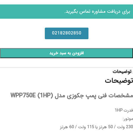
برای دریافت مشاوره تماس بگیرید.
02182802850
افزودن به سبد خرید
توضیحات
توضیحات
مشخصات فنی پمپ جکوزی مدل WPP750E (1HP)
قدرت 1HP
موتور:
230 ولت / 50 هرتز یا 115 ولت / 60 هرتز