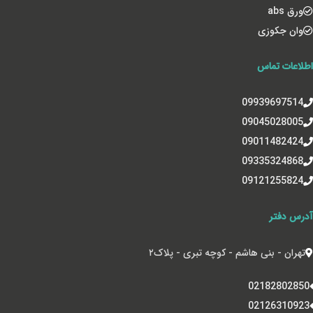
ورق abs
وان جکوزی
اطلاعات تماس
09939697514
09045028005
09011482424
09335324868
09121255824
آدرس دفتر
تهران - بنی هاشم - کوچه تبری - پلاک‌۲
02182802850
02126310923