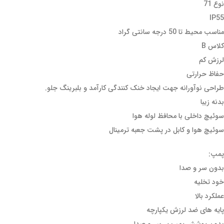
نوع 71
IP55
مناسب محیط تا 50 درجه سانتی گراد
کلاس B
لرزش کم
حفاظ حرارتی
طراحی نوآورانه جهت ایجاد خنک کنندگی کارآمد و بلبرینگ جلو.
بدنه زیبا
سوئیچ داخلی با محافظ لوله هوا
سوئیچ هوا و کابل در پشت جعبه ترمینال
پمپ:
بدون سر و صدا
خود تخلیه
عملکرد بالا
پایه های ضد لرزش یکپارچه