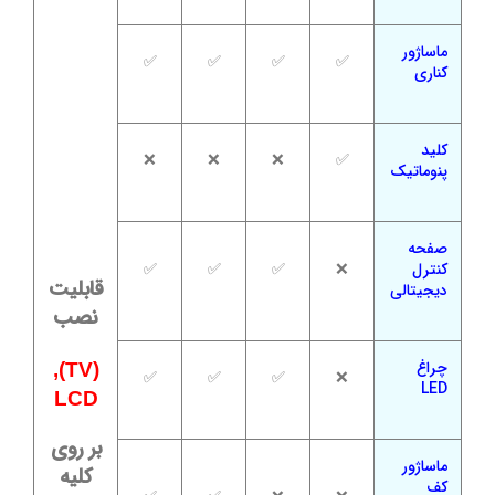
ماساژور
✅
✅
✅
✅
کناری
کلید
❌
❌
❌
✅
پنوماتیک
صفحه
کنترل
❌
✅
✅
✅
قابلیت
دیجیتالی
نصب
چراغ
(TV),
✅
✅
✅
❌
LED
LCD
بر روی
ماساژور
کلیه
کف