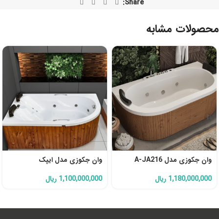
Share:
محصولات مشابه
وان جکوزی مدل A-JA216
وان جکوزی مدل ایپک
1,180,000,000
ریال
1,100,000,000
ریال