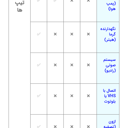
✅
✅
❌
❌
تیپ
(پمپ
هوا)
ها
نگهدارنده
گرما
❌
❌
❌
✅
(هیتر)
سیستم
صوتی
❌
❌
❌
✅
(رادیو)
اتصال با
VHS یا
❌
❌
❌
✅
بلوتوث
ازون
(تصفیه
❌
❌
❌
✅