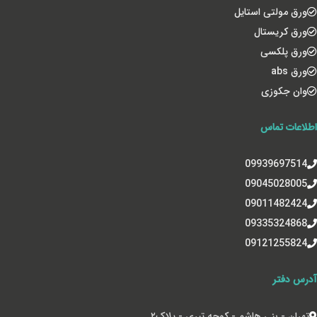
ورق مولتی استایل
ورق کریستال
ورق پلکسی
ورق abs
وان جکوزی
اطلاعات تماس
09939697514
09045028005
09011482424
09335324868
09121255824
آدرس دفتر
تهران - بنی هاشم - کوچه تبری - پلاک‌۲